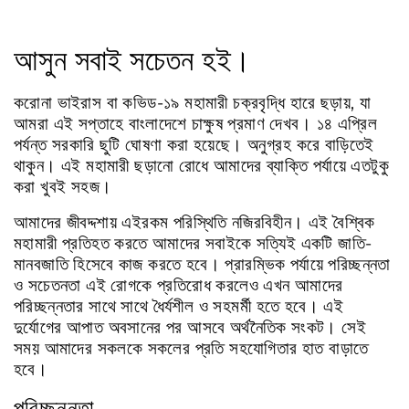
আসুন
সবাই
সচেতন
হই।
করোনা
ভাইরাস
বা
কভিড
-
১৯
মহামারী
চক্রবৃদ্ধি
হারে
ছড়ায়
,
যা
আমরা
এই
সপ্তাহে
বাংলাদেশে
চাক্ষুষ
প্রমাণ
দেখব।
১৪
এপ্রিল
পর্যন্ত
সরকারি
ছুটি
ঘোষণা
করা
হয়েছে।
অনুগ্রহ
করে
বাড়িতেই
থাকুন।
এই
মহামারী
ছড়ানো
রোধে
আমাদের
ব্যাক্তি
পর্যায়ে
এতটুকু
করা
খুবই
সহজ।
আমাদের
জীবদ্দশায়
এইরকম
পরিস্থিতি
নজিরবিহীন।
এই
বৈশ্বিক
মহামারী
প্রতিহত
করতে
আমাদের
সবাইকে
সত্যিই
একটি
জাতি
-
মানবজাতি
হিসেবে
কাজ
করতে
হবে।
প্রারম্ভিক
পর্যায়ে
পরিচ্ছন্নতা
ও
সচেতনতা
এই
রোগকে
প্রতিরোধ
করলেও
এখন
আমাদের
পরিচ্ছন্নতার
সাথে
সাথে
ধৈর্যশীল
ও
সহমর্মী
হতে
হবে।
এই
দুর্যোগের
আপাত
অবসানের
পর
আসবে
অর্থনৈতিক
সংকট।
সেই
সময়
আমাদের
সকলকে
সকলের
প্রতি
সহযোগিতার
হাত
বাড়াতে
হবে।
পরিচ্ছন্নতা