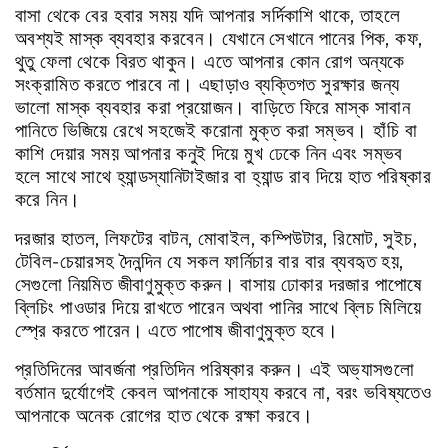
বাসা
থেকে
বের
হবার
সময়
যদি
আপনার
সর্দিকাশি
থাকে
,
তাহলে
অবশ্যই
মাস্ক
ব্যবহার
করবেন।
যেখানে
সেখানে
পানের
পিক
,
কফ
,
থুতু
ফেলা
থেকে
বিরত
থাকুন।
এতে
আপনার
কোন
রোগ
অন্যকে
সংক্রামিত
করতে
পারবে
না।
এছাড়াও
ব্যক্তিগত
সুরক্ষার
জন্য
ভালো
মাস্ক
ব্যবহার
করা
প্রয়োজন।
বাড়িতে
ফিরে
মাস্ক
সাবান
পানিতে
ভিজিয়ে
রেখে
সহজেই
করোনা
মুক্ত
করা
সম্ভব।
হাঁচি
বা
কাশি
দেয়ার
সময়
আপনার
কনুই
দিয়ে
মুখ
ঢেকে
নিন
এবং
সম্ভব
হলে
সাথে
সাথে
হ্যান্ডস্যানিটাইজার
বা
হ্যান্ড
রাব
দিয়ে
হাত
পরিষ্কার
করে
নিন।
দরজার
হাতল
,
লিফটের
বাটন
,
মোবাইল
,
কম্পিউটার
,
রিমোট
,
সুইচ
,
টেবিল
-
চেয়ারসহ
দৈনন্দিন
যে
সকল
ফার্নিচার
বার
বার
ব্যবহৃত
হয়
,
সেগুলো
নিয়মিত
জীবাণুমুক্ত
করুন।
বাসায়
ঢোকার
দরজার
পাপোষে
ব্লিচিং
পাওডার
দিয়ে
রাখতে
পারেন
অথবা
পানির
সাথে
ব্লিচ
মিলিয়ে
স্প্রে
করতে
পারেন।
এতে
পাপোষ
জীবাণুমুক্ত
হবে।
প্রতিদিনের
আবর্জনা
প্রতিদিন
পরিষ্কার
করুন।
এই
অভ্যাসগুলো
বর্তমান
দুর্যোগেই
কেবল
আপনাকে
সাহায্য
করবে
না
,
বরং
ভবিষ্যতেও
আপনাকে
অনেক
রোগের
হাত
থেকে
রক্ষা
করবে।