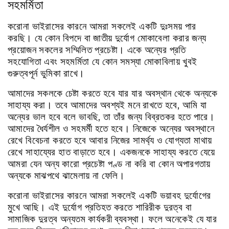
সহমর্মিতা
করোনা
ভাইরাসের
কারনে
আমরা
সকলেই
একটি
দুঃসময়
পার
করছি।
যে
কোন
বিপদে
বা
জাতীয়
দুর্যোগ
মোকাবেলা
করার
জন্য
প্রয়োজন
সকলের
সম্মিলিত
প্রচেষ্টা।
একে
অন্যের
প্রতি
সহযোগিতা
এবং
সহমর্মিতা
যে
কোন
সমস্যা
মোকাবিলায়
খুবই
গুরুত্বপূর্ন
ভুমিকা
রাখে।
আমাদের
সকলকে
চেষ্টা
করতে
হবে
যার
যার
অবস্থান
থেকে
অন্যকে
সাহায্য
করা।
তবে
আমাদের
অবশ্যই
মনে
রাখতে
হবে
,
আমি
যা
অন্যের
ভাল
হবে
বলে
ভাবছি
,
তা
তাঁর
জন্য
বিব্রতকর
হতে
পারে।
আমাদের
ধৈর্যশীল
ও
সহমর্মী
হতে
হবে।
নিজেকে
অন্যের
অবস্থানে
রেখে
বিবেচনা
করতে
হবে
আবার
নিজের
সামর্থ্য
ও
যোগ্যতা
মাথায়
রেখে
সাহায্যের
হাত
বাড়াতে
হবে।
একজনকে
সাহায্য
করতে
যেয়ে
আমরা
যেন
অন্য
কারো
প্রচেষ্টা
পণ্ড
না
করি
বা
কোন
অপারগতায়
অন্যকে
মাঝপথে
ঝামেলায়
না
ফেলি।
করোনা
ভাইরাসের
কারনে
আমরা
সকলেই
একটি
ভয়াবহ
দুর্যোগের
মুখে
আছি।
এই
দুর্যোগ
প্রতিহত
করতে
শারিরীক
দুরত্ব
বা
সামাজিক
দুরত্ব
অন্যতম
কার্যকরী
ব্যবস্থা।
ফলে
অনেকেই
যে
যার