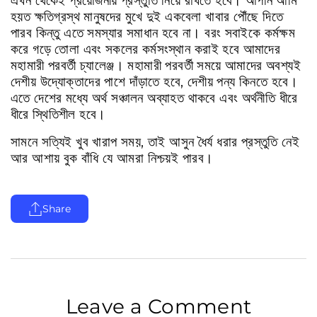
এখন
থেকেই
প্রয়োজনীয়
প্রস্তুতি
নিয়ে
রাখতে
হবে।
আপনি
আমি
হয়ত
ক্ষতিগ্রস্থ
মানুষদের
মুখে
দুই
একবেলা
খাবার
পৌঁছে
দিতে
পারব
কিন্তু
এতে
সমস্যার
সমাধান
হবে
না।
বরং
সবাইকে
কর্মক্ষম
করে
গড়ে
তোলা
এবং
সকলের
কর্মসংস্থান
করাই
হবে
আমাদের
মহামারী
পরবর্তী
চ্যালেঞ্জ।
মহামারী
পরবর্তী
সময়ে
আমাদের
অবশ্যই
দেশীয়
উদ্যোক্তাদের
পাশে
দাঁড়াতে
হবে
,
দেশীয়
পন্য
কিনতে
হবে।
এতে
দেশের
মধ্যে
অর্থ
সঞ্চালন
অব্যাহত
থাকবে
এবং
অর্থনীতি
ধীরে
ধীরে
স্থিতিশীল
হবে।
সামনে
সত্যিই
খুব
খারাপ
সময়
,
তাই
আসুন
ধৈর্য
ধরার
প্রস্তুতি
নেই
আর
আশায়
বুক
বাঁধি
যে
আমরা
নিশ্চয়ই
পারব।
Share
Leave a Comment