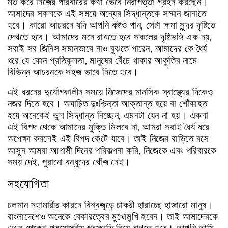
মত
করে
নিজের
পরিবারের
কথা
ভেবে
নিরাপত্তা
গ্রহন
করছেন।
আমাদের
সকলকে
এই
সময়ে
অন্যের
সিদ্ধান্তকে
সম্মান
জানাতে
হবে।
কারো
আচরনে
যদি
আপনি
কষ্টও
পান
,
সেটা
ক্ষমা
সুন্দর
দৃষ্টিতে
দেখতে
হবে।
আমাদের
মনে
রাখতে
হবে
সকলের
দৃষ্টিভঙ্গি
এক
নয়
,
সবাই
সব
জিনিস
সমানভাবে
নাও
বুঝতে
পারেন
,
আমাদের
কে
ধৈর্য
ধরে
যে
কোন
প্রতিকূলতা
,
মানুষের
বেঁচে
থাকার
আকুতির
নামে
বিভিন্ন
আচরনকে
সহজ
ভাবে
নিতে
হবে।
এই
ধরনের
দুর্যোগকালীন
সময়ে
নিজেদের
মানসিক
স্বাস্থ্যের
দিকেও
নজর
দিতে
হবে।
অযাচিত
দুঃশ্চিন্তা
আক্তান্ত
হয়ে
বা
শোঁকাহত
হয়ে
অনেকেই
ভুল
সিদ্ধান্ত
নিচ্ছেন
,
এমনটা
যেন
না
হয়।
একলা
এই
বিপদ
থেকে
আমাদের
মুক্তি
মিলবে
না
,
আমরা
সবাই
ধৈর্য
ধরে
অপেক্ষা
করলেই
এই
বিপদ
কেটে
যাবে।
তাই
নিজের
বাড়িতে
বসে
আসুন
আমরা
আগামী
দিনের
পরিকল্পনা
করি
,
নিজেকে
এবং
পরিবারকে
সময়
দেই
,
পুরানো
বন্ধুদের
খোঁজ
নেই।
সহযোগিতা
চলমান
মহামারীর
কারনে
বিশ্বজুড়ে
চাকরী
হারাচ্ছে
হাজারো
মানুষ।
বাংলাদেশেও
অনেকে
বেকারত্বের
মুখোমুখি
হবেন।
তাই
আমাদেরকে