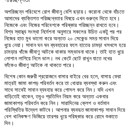
অপরিচ্ছন্ন
পরিবেশে
রোগ
জীবানু
বেশি
ছড়ায়।
করোনা
থেকে
বাঁচতে
আমাদের
ব্যক্তিগত
পরিচ্ছন্নতার
বিষয়ে
এখন
গুরুত্ব
দিতে
হবে।
নিজেকে
এবং
নিজের
পরিবেশকে
পরিষ্কার
পরিচ্ছন্ন
রাখতে
হবে।
বিশ্ব
স্বাস্থ্য
সংস্থা
নির্দেশনা
অনুসারে
সকলের
উচিত
একটু
পর
পর
নিজের
হাত
মুখ
ভালো
করে
অন্তত
২০
সেকেন্ড
সময়
সাবান
দিয়ে
ধুয়ে
নেয়া।
সাবান
ঘন
ঘন
ব্যবহারের
ফলে
হাতের
চামড়া
খসখসে
হয়ে
চামড়ার
খাঁজে
জীবাণু
আটকে
থাকার
সম্ভাবনা
থাকে।
তাই
হাত
ধুয়ে
লোশান
লাগিয়ে
নিলে
ভাল।
নখ
কেটে
ছোট
রাখুন
যাতে
নখের
ফাঁকেও
জীবাণু
আটকে
না
থাকতে
পারে।
বিশেষ
কোন
জরুরী
প্রয়োজনে
বাসার
বাইরে
বের
হলে
,
বাসায়
ফেরা
মাত্রই
জামা
কাপড়
পরিবর্তন
করে
তা
ধোয়ার
ব্যবস্থা
করুন
এবং
সাথে
সাথেই
সাবান
ব্যবহার
করে
গোসল
করে
নিন।
যদি
এখন
বাড়িতেই
থাকেন
,
তবুও
প্রতিদিন
নিয়ম
করে
অন্তত
একবার
জামাকাপড়
পরিবর্তন
করে
নিন।
সারাদিনের
ক্লেশ
ও
বর্তমান
পরিস্থিতির
উদ্বেগ
কাটবে।
আপনার
ব্যবহৃত
জামাকাপড়
সাবান
দিয়ে
বেশ
খানিকক্ষণ
ভিজিয়ে
তারপর
ধুয়ে
পরিষ্কার
করে
রোদে
শুকাতে
দিন।