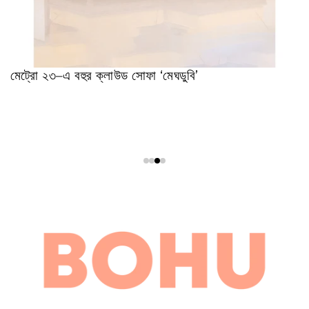
মেট্রো ২৩–এ বহুর ক্লাউড সোফা ‘মেঘডুবি’