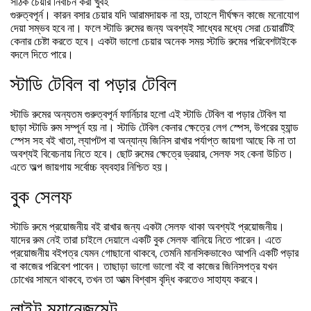
সঠিক চেয়ার নির্বাচন করা খুবই
গুরুত্বপূর্ন। কারন বসার চেয়ার যদি আরামদায়ক না হয়, তাহলে দীর্ঘক্ষন কাজে মনোযোগ
দেয়া সম্ভব হবে না। ফলে স্টাডি রুমের জন্য অবশ্যই সাধ্যের মধ্যে সেরা চেয়ারটিই
কেনার চেষ্টা করতে হবে। একটা ভালো চেয়ার অনেক সময় স্টাডি রুমের পরিবেশটাইকে
বদলে দিতে পারে।
স্টাডি টেবিল বা পড়ার টেবিল
স্টাডি রুমের অন্যতম গুরুত্বপূর্ন ফার্নিচার হলো এই স্টাডি টেবিল বা পড়ার টেবিল যা
ছাড়া স্টাডি রুম সম্পূর্ন হয় না। স্টাডি টেবিল কেনার ক্ষেত্রে লেগ স্পেস, উপরের হ্যান্ড
স্পেস সহ বই খাতা, ল্যাপটপ বা অন্যান্য জিনিস রাখার পর্যাপ্ত জায়গা আছে কি না তা
অবশ্যই বিবেচনায় নিতে হবে। ছোট রুমের ক্ষেত্রে ড্রয়ার, সেলফ সহ কেনা উচিত।
এতে অল্প জায়গায় সর্বোচ্চ ব্যবহার নিশ্চিত হয়।
বুক সেলফ
স্টাডি রুমে প্রয়োজনীয় বই রাখার জন্য একটা সেলফ থাকা অবশ্যই প্রয়োজনীয়।
যাদের রুম নেই তারা চাইলে দেয়ালে একটি বুক সেলফ বানিয়ে নিতে পারেন। এতে
প্রয়োজনীয় বইপত্র যেমন গোছানো থাকবে, তেমনি মানসিকভাবেও আপনি একটি পড়ার
বা কাজের পরিবেশ পাবেন। তাছাড়া ভালো ভালো বই বা কাজের জিনিসপত্র যখন
চোখের সামনে থাকবে, তখন তা আত্ম বিশ্বাস বৃদ্ধি করতেও সাহায্য করবে।
লাইট ম্যানেজমেন্ট