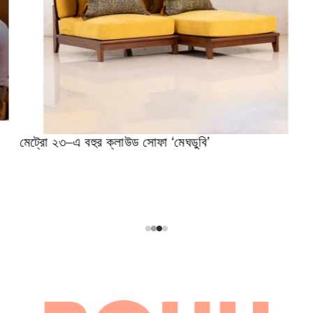
মেট্রো ২৩–এ বহুর ক্লাউড সোফা ‘মেঘডুবি’